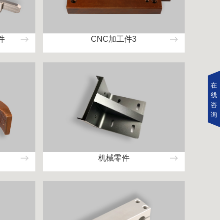
件
CNC加工件3
在
线
咨
询
机械零件