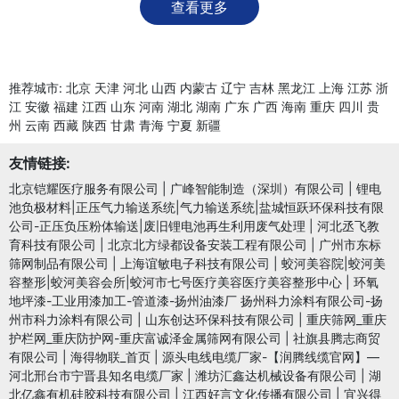
查看更多
推荐城市:
北京
天津
河北
山西
内蒙古
辽宁
吉林
黑龙江
上海
江苏
浙
江
安徽
福建
江西
山东
河南
湖北
湖南
广东
广西
海南
重庆
四川
贵
州
云南
西藏
陕西
甘肃
青海
宁夏
新疆
友情链接:
北京铠耀医疗服务有限公司
|
广峰智能制造（深圳）有限公司
|
锂电
池负极材料|正压气力输送系统|气力输送系统|盐城恒跃环保科技有限
公司-正压负压粉体输送|废旧锂电池再生利用废气处理
|
河北丞飞教
育科技有限公司
|
北京北方绿都设备安装工程有限公司
|
广州市东标
筛网制品有限公司
|
上海谊敏电子科技有限公司
|
蛟河美容院|蛟河美
容整形|蛟河美容会所|蛟河市七号医疗美容医疗美容整形中心
|
环氧
地坪漆-工业用漆加工-管道漆-扬州油漆厂 扬州科力涂料有限公司-扬
州市科力涂料有限公司
|
山东创达环保科技有限公司
|
重庆筛网_重庆
护栏网_重庆防护网-重庆富诚泽金属筛网有限公司
|
社旗县腾志商贸
有限公司
|
海得物联_首页
|
源头电线电缆厂家-【润腾线缆官网】—
河北邢台市宁晋县知名电缆厂家
|
潍坊汇鑫达机械设备有限公司
|
湖
北亿鑫有机硅胶科技有限公司
|
江西好言文化传播有限公司
|
宜兴得