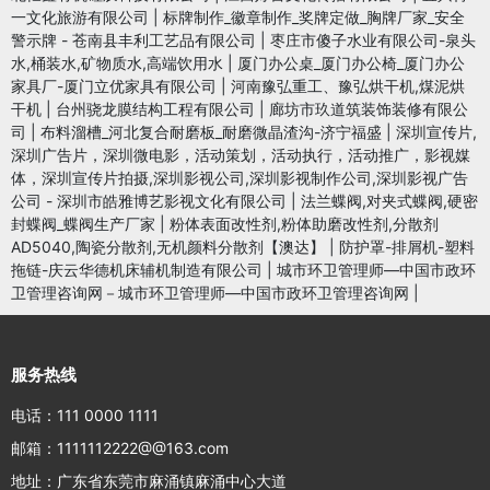
一文化旅游有限公司
|
标牌制作_徽章制作_奖牌定做_胸牌厂家_安全
警示牌 - 苍南县丰利工艺品有限公司
|
枣庄市傻子水业有限公司-泉头
水,桶装水,矿物质水,高端饮用水
|
厦门办公桌_厦门办公椅_厦门办公
家具厂-厦门立优家具有限公司
|
河南豫弘重工、豫弘烘干机,煤泥烘
干机
|
台州骁龙膜结构工程有限公司
|
廊坊市玖道筑装饰装修有限公
司
|
布料溜槽_河北复合耐磨板_耐磨微晶渣沟-济宁福盛
|
深圳宣传片,
深圳广告片，深圳微电影，活动策划，活动执行，活动推广，影视媒
体，深圳宣传片拍摄,深圳影视公司,深圳影视制作公司,深圳影视广告
公司 - 深圳市皓雅博艺影视文化有限公司
|
法兰蝶阀,对夹式蝶阀,硬密
封蝶阀_蝶阀生产厂家
|
粉体表面改性剂,粉体助磨改性剂,分散剂
AD5040,陶瓷分散剂,无机颜料分散剂【澳达】
|
防护罩-排屑机-塑料
拖链-庆云华德机床辅机制造有限公司
|
城市环卫管理师—中国市政环
卫管理咨询网－城市环卫管理师—中国市政环卫管理咨询网
|
服务热线
电话：111 0000 1111
邮箱：1111112222@@163.com
地址：广东省东莞市麻涌镇麻涌中心大道