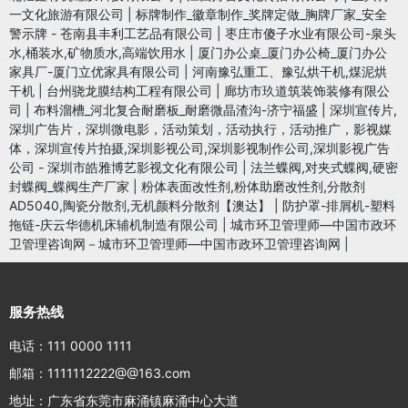
一文化旅游有限公司
|
标牌制作_徽章制作_奖牌定做_胸牌厂家_安全
警示牌 - 苍南县丰利工艺品有限公司
|
枣庄市傻子水业有限公司-泉头
水,桶装水,矿物质水,高端饮用水
|
厦门办公桌_厦门办公椅_厦门办公
家具厂-厦门立优家具有限公司
|
河南豫弘重工、豫弘烘干机,煤泥烘
干机
|
台州骁龙膜结构工程有限公司
|
廊坊市玖道筑装饰装修有限公
司
|
布料溜槽_河北复合耐磨板_耐磨微晶渣沟-济宁福盛
|
深圳宣传片,
深圳广告片，深圳微电影，活动策划，活动执行，活动推广，影视媒
体，深圳宣传片拍摄,深圳影视公司,深圳影视制作公司,深圳影视广告
公司 - 深圳市皓雅博艺影视文化有限公司
|
法兰蝶阀,对夹式蝶阀,硬密
封蝶阀_蝶阀生产厂家
|
粉体表面改性剂,粉体助磨改性剂,分散剂
AD5040,陶瓷分散剂,无机颜料分散剂【澳达】
|
防护罩-排屑机-塑料
拖链-庆云华德机床辅机制造有限公司
|
城市环卫管理师—中国市政环
卫管理咨询网－城市环卫管理师—中国市政环卫管理咨询网
|
服务热线
电话：111 0000 1111
邮箱：1111112222@@163.com
地址：广东省东莞市麻涌镇麻涌中心大道