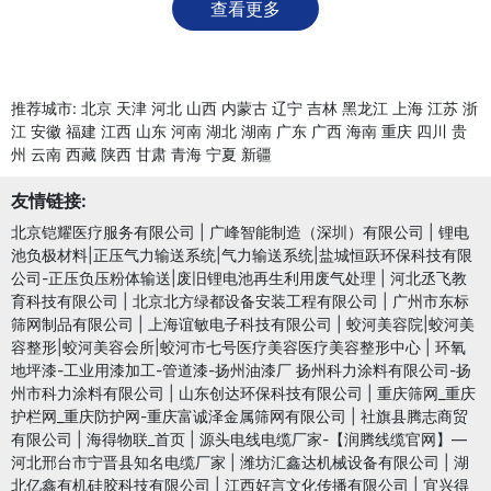
查看更多
推荐城市:
北京
天津
河北
山西
内蒙古
辽宁
吉林
黑龙江
上海
江苏
浙
江
安徽
福建
江西
山东
河南
湖北
湖南
广东
广西
海南
重庆
四川
贵
州
云南
西藏
陕西
甘肃
青海
宁夏
新疆
友情链接:
北京铠耀医疗服务有限公司
|
广峰智能制造（深圳）有限公司
|
锂电
池负极材料|正压气力输送系统|气力输送系统|盐城恒跃环保科技有限
公司-正压负压粉体输送|废旧锂电池再生利用废气处理
|
河北丞飞教
育科技有限公司
|
北京北方绿都设备安装工程有限公司
|
广州市东标
筛网制品有限公司
|
上海谊敏电子科技有限公司
|
蛟河美容院|蛟河美
容整形|蛟河美容会所|蛟河市七号医疗美容医疗美容整形中心
|
环氧
地坪漆-工业用漆加工-管道漆-扬州油漆厂 扬州科力涂料有限公司-扬
州市科力涂料有限公司
|
山东创达环保科技有限公司
|
重庆筛网_重庆
护栏网_重庆防护网-重庆富诚泽金属筛网有限公司
|
社旗县腾志商贸
有限公司
|
海得物联_首页
|
源头电线电缆厂家-【润腾线缆官网】—
河北邢台市宁晋县知名电缆厂家
|
潍坊汇鑫达机械设备有限公司
|
湖
北亿鑫有机硅胶科技有限公司
|
江西好言文化传播有限公司
|
宜兴得