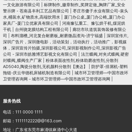
一文化旅游有限公司
|
标牌制作_徽章制作_奖牌定做_胸牌厂家_安全
警示牌 - 苍南县丰利工艺品有限公司
|
枣庄市傻子水业有限公司-泉头
水,桶装水,矿物质水,高端饮用水
|
厦门办公桌_厦门办公椅_厦门办公
家具厂-厦门立优家具有限公司
|
河南豫弘重工、豫弘烘干机,煤泥烘
干机
|
台州骁龙膜结构工程有限公司
|
廊坊市玖道筑装饰装修有限公
司
|
布料溜槽_河北复合耐磨板_耐磨微晶渣沟-济宁福盛
|
深圳宣传片,
深圳广告片，深圳微电影，活动策划，活动执行，活动推广，影视媒
体，深圳宣传片拍摄,深圳影视公司,深圳影视制作公司,深圳影视广告
公司 - 深圳市皓雅博艺影视文化有限公司
|
法兰蝶阀,对夹式蝶阀,硬密
封蝶阀_蝶阀生产厂家
|
粉体表面改性剂,粉体助磨改性剂,分散剂
AD5040,陶瓷分散剂,无机颜料分散剂【澳达】
|
防护罩-排屑机-塑料
拖链-庆云华德机床辅机制造有限公司
|
城市环卫管理师—中国市政环
卫管理咨询网－城市环卫管理师—中国市政环卫管理咨询网
|
服务热线
电话：111 0000 1111
邮箱：1111112222@@163.com
地址：广东省东莞市麻涌镇麻涌中心大道