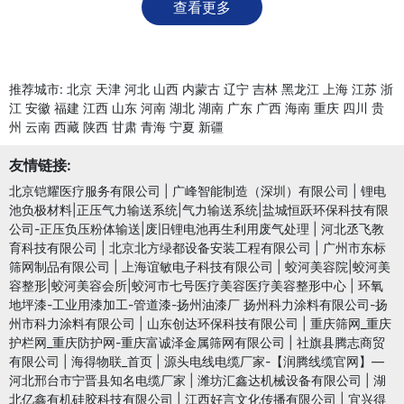
查看更多
推荐城市:
北京
天津
河北
山西
内蒙古
辽宁
吉林
黑龙江
上海
江苏
浙
江
安徽
福建
江西
山东
河南
湖北
湖南
广东
广西
海南
重庆
四川
贵
州
云南
西藏
陕西
甘肃
青海
宁夏
新疆
友情链接:
北京铠耀医疗服务有限公司
|
广峰智能制造（深圳）有限公司
|
锂电
池负极材料|正压气力输送系统|气力输送系统|盐城恒跃环保科技有限
公司-正压负压粉体输送|废旧锂电池再生利用废气处理
|
河北丞飞教
育科技有限公司
|
北京北方绿都设备安装工程有限公司
|
广州市东标
筛网制品有限公司
|
上海谊敏电子科技有限公司
|
蛟河美容院|蛟河美
容整形|蛟河美容会所|蛟河市七号医疗美容医疗美容整形中心
|
环氧
地坪漆-工业用漆加工-管道漆-扬州油漆厂 扬州科力涂料有限公司-扬
州市科力涂料有限公司
|
山东创达环保科技有限公司
|
重庆筛网_重庆
护栏网_重庆防护网-重庆富诚泽金属筛网有限公司
|
社旗县腾志商贸
有限公司
|
海得物联_首页
|
源头电线电缆厂家-【润腾线缆官网】—
河北邢台市宁晋县知名电缆厂家
|
潍坊汇鑫达机械设备有限公司
|
湖
北亿鑫有机硅胶科技有限公司
|
江西好言文化传播有限公司
|
宜兴得