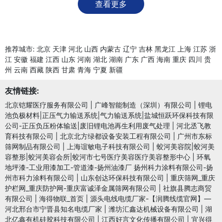
查看更多
推荐城市:
北京
天津
河北
山西
内蒙古
辽宁
吉林
黑龙江
上海
江苏
浙
江
安徽
福建
江西
山东
河南
湖北
湖南
广东
广西
海南
重庆
四川
贵
州
云南
西藏
陕西
甘肃
青海
宁夏
新疆
友情链接:
北京铠耀医疗服务有限公司
|
广峰智能制造（深圳）有限公司
|
锂电
池负极材料|正压气力输送系统|气力输送系统|盐城恒跃环保科技有限
公司-正压负压粉体输送|废旧锂电池再生利用废气处理
|
河北丞飞教
育科技有限公司
|
北京北方绿都设备安装工程有限公司
|
广州市东标
筛网制品有限公司
|
上海谊敏电子科技有限公司
|
蛟河美容院|蛟河美
容整形|蛟河美容会所|蛟河市七号医疗美容医疗美容整形中心
|
环氧
地坪漆-工业用漆加工-管道漆-扬州油漆厂 扬州科力涂料有限公司-扬
州市科力涂料有限公司
|
山东创达环保科技有限公司
|
重庆筛网_重庆
护栏网_重庆防护网-重庆富诚泽金属筛网有限公司
|
社旗县腾志商贸
有限公司
|
海得物联_首页
|
源头电线电缆厂家-【润腾线缆官网】—
河北邢台市宁晋县知名电缆厂家
|
潍坊汇鑫达机械设备有限公司
|
湖
北亿鑫有机硅胶科技有限公司
|
江西好言文化传播有限公司
|
宜兴得