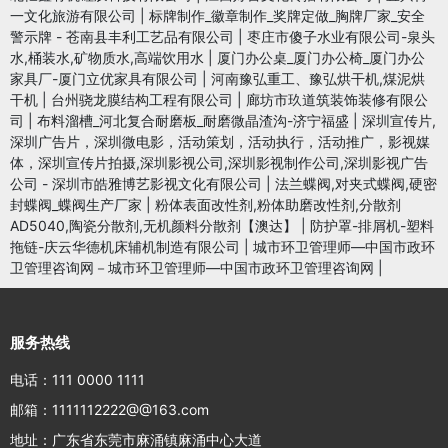
一文化旅游有限公司
|
标牌制作_徽章制作_奖牌定做_胸牌厂家_安全
警示牌 - 苍南县丰利工艺品有限公司
|
枣庄市傻子水业有限公司-泉头
水,桶装水,矿物质水,高端饮用水
|
厦门办公桌_厦门办公椅_厦门办公
家具厂-厦门立优家具有限公司
|
河南豫弘重工、豫弘烘干机,煤泥烘
干机
|
台州骁龙膜结构工程有限公司
|
廊坊市玖道筑装饰装修有限公
司
|
布料溜槽_河北复合耐磨板_耐磨微晶渣沟-济宁福盛
|
深圳宣传片,
深圳广告片，深圳微电影，活动策划，活动执行，活动推广，影视媒
体，深圳宣传片拍摄,深圳影视公司,深圳影视制作公司,深圳影视广告
公司 - 深圳市皓雅博艺影视文化有限公司
|
法兰蝶阀,对夹式蝶阀,硬密
封蝶阀_蝶阀生产厂家
|
粉体表面改性剂,粉体助磨改性剂,分散剂
AD5040,陶瓷分散剂,无机颜料分散剂【澳达】
|
防护罩-排屑机-塑料
拖链-庆云华德机床辅机制造有限公司
|
城市环卫管理师—中国市政环
卫管理咨询网－城市环卫管理师—中国市政环卫管理咨询网
|
服务热线
电话：111 0000 1111
邮箱：1111112222@@163.com
地址：广东省东莞市麻涌镇麻涌中心大道