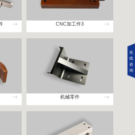
件
CNC加工件3
在
线
咨
询
机械零件