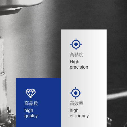
高精度
High
precision
高品质
高效率
high
high
quality
efficiency