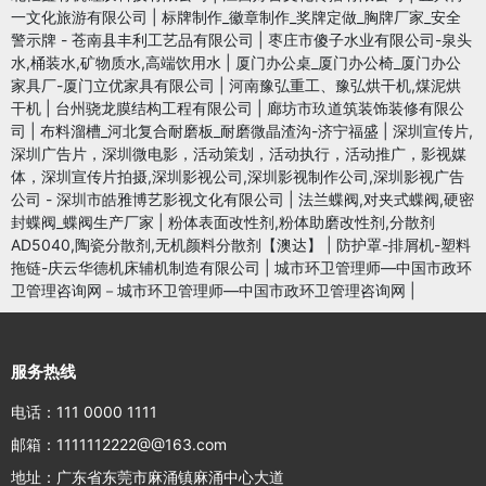
一文化旅游有限公司
|
标牌制作_徽章制作_奖牌定做_胸牌厂家_安全
警示牌 - 苍南县丰利工艺品有限公司
|
枣庄市傻子水业有限公司-泉头
水,桶装水,矿物质水,高端饮用水
|
厦门办公桌_厦门办公椅_厦门办公
家具厂-厦门立优家具有限公司
|
河南豫弘重工、豫弘烘干机,煤泥烘
干机
|
台州骁龙膜结构工程有限公司
|
廊坊市玖道筑装饰装修有限公
司
|
布料溜槽_河北复合耐磨板_耐磨微晶渣沟-济宁福盛
|
深圳宣传片,
深圳广告片，深圳微电影，活动策划，活动执行，活动推广，影视媒
体，深圳宣传片拍摄,深圳影视公司,深圳影视制作公司,深圳影视广告
公司 - 深圳市皓雅博艺影视文化有限公司
|
法兰蝶阀,对夹式蝶阀,硬密
封蝶阀_蝶阀生产厂家
|
粉体表面改性剂,粉体助磨改性剂,分散剂
AD5040,陶瓷分散剂,无机颜料分散剂【澳达】
|
防护罩-排屑机-塑料
拖链-庆云华德机床辅机制造有限公司
|
城市环卫管理师—中国市政环
卫管理咨询网－城市环卫管理师—中国市政环卫管理咨询网
|
服务热线
电话：111 0000 1111
邮箱：1111112222@@163.com
地址：广东省东莞市麻涌镇麻涌中心大道