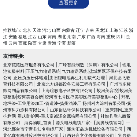
查看更多
推荐城市:
北京
天津
河北
山西
内蒙古
辽宁
吉林
黑龙江
上海
江苏
浙
江
安徽
福建
江西
山东
河南
湖北
湖南
广东
广西
海南
重庆
四川
贵
州
云南
西藏
陕西
甘肃
青海
宁夏
新疆
友情链接:
北京铠耀医疗服务有限公司
|
广峰智能制造（深圳）有限公司
|
锂电
池负极材料|正压气力输送系统|气力输送系统|盐城恒跃环保科技有限
公司-正压负压粉体输送|废旧锂电池再生利用废气处理
|
河北丞飞教
育科技有限公司
|
北京北方绿都设备安装工程有限公司
|
广州市东标
筛网制品有限公司
|
上海谊敏电子科技有限公司
|
蛟河美容院|蛟河美
容整形|蛟河美容会所|蛟河市七号医疗美容医疗美容整形中心
|
环氧
地坪漆-工业用漆加工-管道漆-扬州油漆厂 扬州科力涂料有限公司-扬
州市科力涂料有限公司
|
山东创达环保科技有限公司
|
重庆筛网_重庆
护栏网_重庆防护网-重庆富诚泽金属筛网有限公司
|
社旗县腾志商贸
有限公司
|
海得物联_首页
|
源头电线电缆厂家-【润腾线缆官网】—
河北邢台市宁晋县知名电缆厂家
|
潍坊汇鑫达机械设备有限公司
|
湖
北亿鑫有机硅胶科技有限公司
|
江西好言文化传播有限公司
|
宜兴得