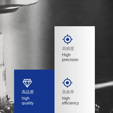
高精度
High
precision
高品质
高效率
high
high
quality
efficiency