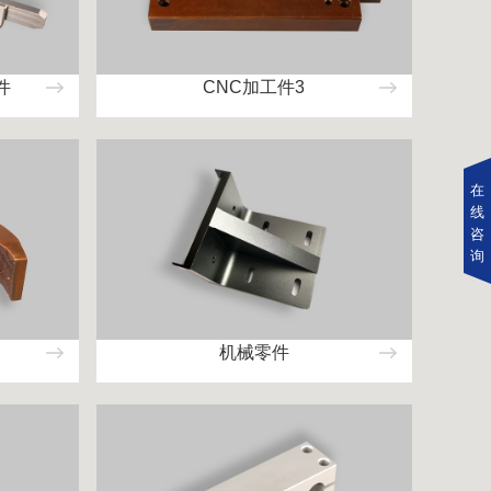
件
CNC加工件3
在
线
咨
询
机械零件