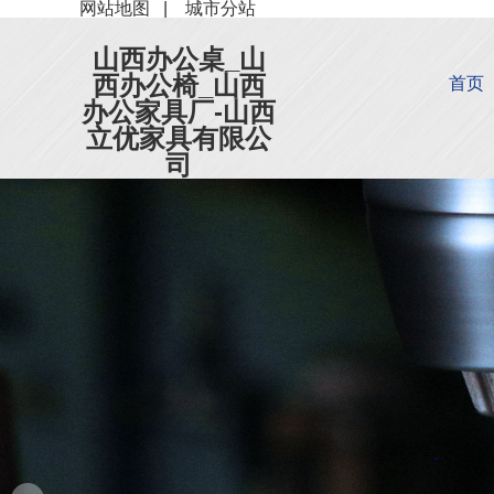
网站地图
|
城市分站
山西办公桌_山
西办公椅_山西
首页
办公家具厂-山西
立优家具有限公
司