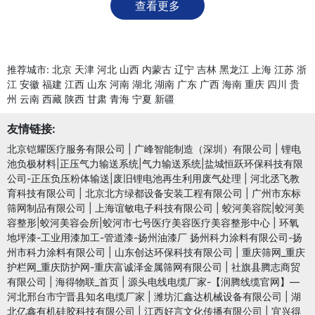
查看更多
推荐城市:
北京
天津
河北
山西
内蒙古
辽宁
吉林
黑龙江
上海
江苏
浙
江
安徽
福建
江西
山东
河南
湖北
湖南
广东
广西
海南
重庆
四川
贵
州
云南
西藏
陕西
甘肃
青海
宁夏
新疆
友情链接:
北京铠耀医疗服务有限公司
|
广峰智能制造（深圳）有限公司
|
锂电
池负极材料|正压气力输送系统|气力输送系统|盐城恒跃环保科技有限
公司-正压负压粉体输送|废旧锂电池再生利用废气处理
|
河北丞飞教
育科技有限公司
|
北京北方绿都设备安装工程有限公司
|
广州市东标
筛网制品有限公司
|
上海谊敏电子科技有限公司
|
蛟河美容院|蛟河美
容整形|蛟河美容会所|蛟河市七号医疗美容医疗美容整形中心
|
环氧
地坪漆-工业用漆加工-管道漆-扬州油漆厂 扬州科力涂料有限公司-扬
州市科力涂料有限公司
|
山东创达环保科技有限公司
|
重庆筛网_重庆
护栏网_重庆防护网-重庆富诚泽金属筛网有限公司
|
社旗县腾志商贸
有限公司
|
海得物联_首页
|
源头电线电缆厂家-【润腾线缆官网】—
河北邢台市宁晋县知名电缆厂家
|
潍坊汇鑫达机械设备有限公司
|
湖
北亿鑫有机硅胶科技有限公司
|
江西好言文化传播有限公司
|
宜兴得