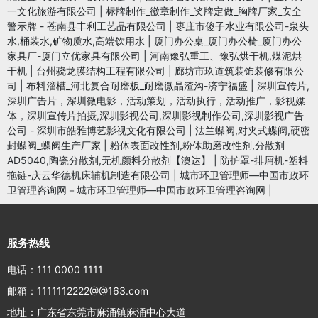
一文化旅游有限公司
|
标牌制作_徽章制作_奖牌定做_胸牌厂家_安全
警示牌 - 苍南县丰利工艺品有限公司
|
枣庄市傻子水业有限公司-泉头
水,桶装水,矿物质水,高端饮用水
|
厦门办公桌_厦门办公椅_厦门办公
家具厂-厦门立优家具有限公司
|
河南豫弘重工、豫弘烘干机,煤泥烘
干机
|
台州骁龙膜结构工程有限公司
|
廊坊市玖道筑装饰装修有限公
司
|
布料溜槽_河北复合耐磨板_耐磨微晶渣沟-济宁福盛
|
深圳宣传片,
深圳广告片，深圳微电影，活动策划，活动执行，活动推广，影视媒
体，深圳宣传片拍摄,深圳影视公司,深圳影视制作公司,深圳影视广告
公司 - 深圳市皓雅博艺影视文化有限公司
|
法兰蝶阀,对夹式蝶阀,硬密
封蝶阀_蝶阀生产厂家
|
粉体表面改性剂,粉体助磨改性剂,分散剂
AD5040,陶瓷分散剂,无机颜料分散剂【澳达】
|
防护罩-排屑机-塑料
拖链-庆云华德机床辅机制造有限公司
|
城市环卫管理师—中国市政环
卫管理咨询网－城市环卫管理师—中国市政环卫管理咨询网
|
服务热线
电话：111 0000 1111
邮箱：1111112222@@163.com
地址：广东省东莞市麻涌镇麻涌中心大道