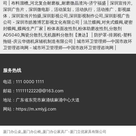
司
|
布料溜槽_河北复合耐磨板_耐磨微晶渣沟-济宁福盛
|
深圳宣传片,
深圳广告片，深圳微电影，活动策划，活动执行，活动推广，影视媒
体，深圳宣传片拍摄,深圳影视公司,深圳影视制作公司,深圳影视广告
公司 - 深圳市皓雅博艺影视文化有限公司
|
法兰蝶阀,对夹式蝶阀,硬密
封蝶阀_蝶阀生产厂家
|
粉体表面改性剂,粉体助磨改性剂,分散剂
AD5040,陶瓷分散剂,无机颜料分散剂【澳达】
|
防护罩-排屑机-塑料
拖链-庆云华德机床辅机制造有限公司
|
城市环卫管理师—中国市政环
卫管理咨询网－城市环卫管理师—中国市政环卫管理咨询网
|
服务热线
电话：111 0000 1111
邮箱：1111112222@@163.com
地址：广东省东莞市麻涌镇麻涌中心大道
网站：https://m.xmlyjj.com
厦门办公桌_厦门办公椅_厦门办公家具厂-厦门立优家具有限公司