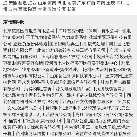
江
安徽
福建
江西
山东
河南
湖北
湖南
广东
广西
海南
重庆
四川
贵
州
云南
西藏
陕西
甘肃
青海
宁夏
新疆
友情链接:
北京铠耀医疗服务有限公司
|
广峰智能制造（深圳）有限公司
|
锂电
池负极材料|正压气力输送系统|气力输送系统|盐城恒跃环保科技有限
公司-正压负压粉体输送|废旧锂电池再生利用废气处理
|
河北丞飞教
育科技有限公司
|
北京北方绿都设备安装工程有限公司
|
广州市东标
筛网制品有限公司
|
上海谊敏电子科技有限公司
|
蛟河美容院|蛟河美
容整形|蛟河美容会所|蛟河市七号医疗美容医疗美容整形中心
|
环氧
地坪漆-工业用漆加工-管道漆-扬州油漆厂 扬州科力涂料有限公司-扬
州市科力涂料有限公司
|
山东创达环保科技有限公司
|
重庆筛网_重庆
护栏网_重庆防护网-重庆富诚泽金属筛网有限公司
|
社旗县腾志商贸
有限公司
|
海得物联_首页
|
源头电线电缆厂家-【润腾线缆官网】—
河北邢台市宁晋县知名电缆厂家
|
潍坊汇鑫达机械设备有限公司
|
湖
北亿鑫有机硅胶科技有限公司
|
江西好言文化传播有限公司
|
宜兴得
一文化旅游有限公司
|
标牌制作_徽章制作_奖牌定做_胸牌厂家_安全
警示牌 - 苍南县丰利工艺品有限公司
|
枣庄市傻子水业有限公司-泉头
水,桶装水,矿物质水,高端饮用水
|
厦门办公桌_厦门办公椅_厦门办公
家具厂-厦门立优家具有限公司
|
河南豫弘重工、豫弘烘干机,煤泥烘
干机
|
台州骁龙膜结构工程有限公司
|
廊坊市玖道筑装饰装修有限公