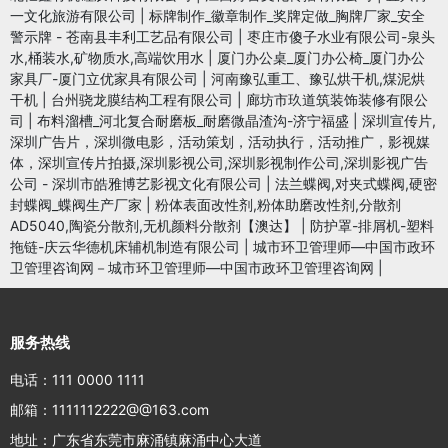
一文化旅游有限公司
|
标牌制作_徽章制作_奖牌定做_胸牌厂家_安全
警示牌 - 苍南县丰利工艺品有限公司
|
枣庄市傻子水业有限公司-泉头
水,桶装水,矿物质水,高端饮用水
|
厦门办公桌_厦门办公椅_厦门办公
家具厂-厦门立优家具有限公司
|
河南豫弘重工、豫弘烘干机,煤泥烘
干机
|
台州骁龙膜结构工程有限公司
|
廊坊市玖道筑装饰装修有限公
司
|
布料溜槽_河北复合耐磨板_耐磨微晶渣沟-济宁福盛
|
深圳宣传片,
深圳广告片，深圳微电影，活动策划，活动执行，活动推广，影视媒
体，深圳宣传片拍摄,深圳影视公司,深圳影视制作公司,深圳影视广告
公司 - 深圳市皓雅博艺影视文化有限公司
|
法兰蝶阀,对夹式蝶阀,硬密
封蝶阀_蝶阀生产厂家
|
粉体表面改性剂,粉体助磨改性剂,分散剂
AD5040,陶瓷分散剂,无机颜料分散剂【澳达】
|
防护罩-排屑机-塑料
拖链-庆云华德机床辅机制造有限公司
|
城市环卫管理师—中国市政环
卫管理咨询网－城市环卫管理师—中国市政环卫管理咨询网
|
服务热线
电话：111 0000 1111
邮箱：1111112222@@163.com
地址：广东省东莞市麻涌镇麻涌中心大道