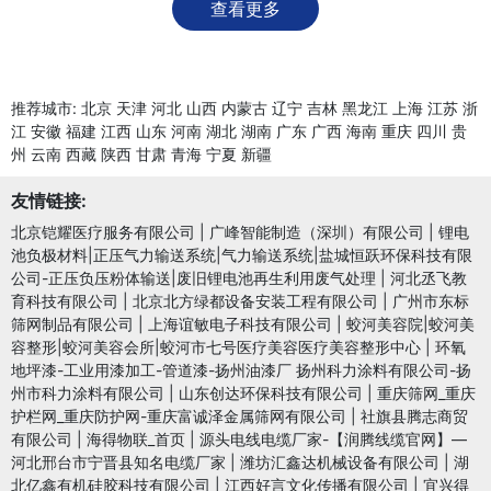
查看更多
推荐城市:
北京
天津
河北
山西
内蒙古
辽宁
吉林
黑龙江
上海
江苏
浙
江
安徽
福建
江西
山东
河南
湖北
湖南
广东
广西
海南
重庆
四川
贵
州
云南
西藏
陕西
甘肃
青海
宁夏
新疆
友情链接:
北京铠耀医疗服务有限公司
|
广峰智能制造（深圳）有限公司
|
锂电
池负极材料|正压气力输送系统|气力输送系统|盐城恒跃环保科技有限
公司-正压负压粉体输送|废旧锂电池再生利用废气处理
|
河北丞飞教
育科技有限公司
|
北京北方绿都设备安装工程有限公司
|
广州市东标
筛网制品有限公司
|
上海谊敏电子科技有限公司
|
蛟河美容院|蛟河美
容整形|蛟河美容会所|蛟河市七号医疗美容医疗美容整形中心
|
环氧
地坪漆-工业用漆加工-管道漆-扬州油漆厂 扬州科力涂料有限公司-扬
州市科力涂料有限公司
|
山东创达环保科技有限公司
|
重庆筛网_重庆
护栏网_重庆防护网-重庆富诚泽金属筛网有限公司
|
社旗县腾志商贸
有限公司
|
海得物联_首页
|
源头电线电缆厂家-【润腾线缆官网】—
河北邢台市宁晋县知名电缆厂家
|
潍坊汇鑫达机械设备有限公司
|
湖
北亿鑫有机硅胶科技有限公司
|
江西好言文化传播有限公司
|
宜兴得