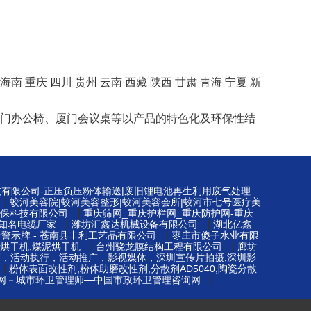
海南
重庆
四川
贵州
云南
西藏
陕西
甘肃
青海
宁夏
新
桌、厦门办公椅、厦门会议桌等以产品的特色化及环保性结
技有限公司-正压负压粉体输送|废旧锂电池再生利用废气处理
|
蛟河美容院|蛟河美容整形|蛟河美容会所|蛟河市七号医疗美
|
保科技有限公司
重庆筛网_重庆护栏网_重庆防护网-重庆
|
|
知名电缆厂家
潍坊汇鑫达机械设备有限公司
湖北亿鑫
|
警示牌 - 苍南县丰利工艺品有限公司
枣庄市傻子水业有限
|
|
烘干机,煤泥烘干机
台州骁龙膜结构工程有限公司
廊坊
划，活动执行，活动推广，影视媒体，深圳宣传片拍摄,深圳影
|
粉体表面改性剂,粉体助磨改性剂,分散剂AD5040,陶瓷分散
|
网－城市环卫管理师—中国市政环卫管理咨询网