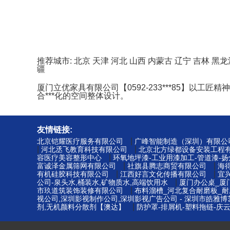
推荐城市:
北京
天津
河北
山西
内蒙古
辽宁
吉林
黑龙
疆
厦门立优家具有限公司【0592-233***85】
合***化的空间整体设计。
友情链接:
|
北京铠耀医疗服务有限公司
广峰智能制造（深圳）有限公
|
|
河北丞飞教育科技有限公司
北京北方绿都设备安装工程
|
容医疗美容整形中心
环氧地坪漆-工业用漆加工-管道漆-
|
|
富诚泽金属筛网有限公司
社旗县腾志商贸有限公司
海
|
|
有机硅胶科技有限公司
江西好言文化传播有限公司
宜
|
公司-泉头水,桶装水,矿物质水,高端饮用水
厦门办公桌_厦
|
市玖道筑装饰装修有限公司
布料溜槽_河北复合耐磨板_耐
视公司,深圳影视制作公司,深圳影视广告公司 - 深圳市皓雅
|
剂,无机颜料分散剂【澳达】
防护罩-排屑机-塑料拖链-庆