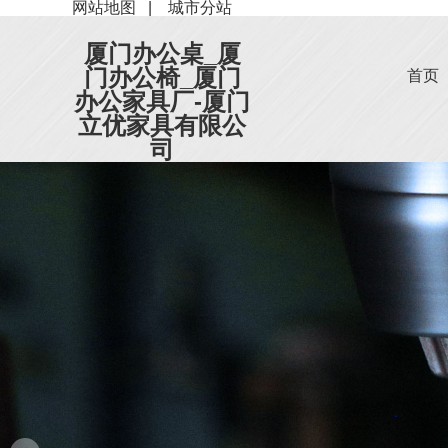
网站地图
|
城市分站
厦门办公桌_厦
门办公椅_厦门
首页
办公家具厂-厦门
立优家具有限公
司