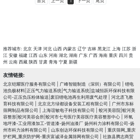
首页
上一页
1
下一页
尾页
推荐城市:
北京
天津
河北
山西
内蒙古
辽宁
吉林
黑龙江
上海
江苏
浙
江
安徽
福建
江西
山东
河南
湖北
湖南
广东
广西
海南
重庆
四川
贵
州
云南
西藏
陕西
甘肃
青海
宁夏
新疆
友情链接:
北京铠耀医疗服务有限公司
|
广峰智能制造（深圳）有限公司
|
锂电
池负极材料|正压气力输送系统|气力输送系统|盐城恒跃环保科技有限
公司-正压负压粉体输送|废旧锂电池再生利用废气处理
|
河北丞飞教
育科技有限公司
|
北京北方绿都设备安装工程有限公司
|
广州市东标
筛网制品有限公司
|
上海谊敏电子科技有限公司
|
蛟河美容院|蛟河美
容整形|蛟河美容会所|蛟河市七号医疗美容医疗美容整形中心
|
环氧
地坪漆-工业用漆加工-管道漆-扬州油漆厂 扬州科力涂料有限公司-扬
州市科力涂料有限公司
|
山东创达环保科技有限公司
|
重庆筛网_重庆
护栏网_重庆防护网-重庆富诚泽金属筛网有限公司
|
社旗县腾志商贸