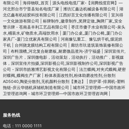
有限公司
|
海得物联_首页
|
源头电线电缆厂家-【润腾线缆官网】—
河北邢台市宁晋县知名电缆厂家
|
潍坊汇鑫达机械设备有限公司
|
湖
北亿鑫有机硅胶科技有限公司
|
江西好言文化传播有限公司
|
宜兴得
一文化旅游有限公司
|
标牌制作_徽章制作_奖牌定做_胸牌厂家_安全
警示牌 - 苍南县丰利工艺品有限公司
|
枣庄市傻子水业有限公司-泉头
水,桶装水,矿物质水,高端饮用水
|
厦门办公桌_厦门办公椅_厦门办公
家具厂-厦门立优家具有限公司
|
河南豫弘重工、豫弘烘干机,煤泥烘
干机
|
台州骁龙膜结构工程有限公司
|
廊坊市玖道筑装饰装修有限公
司
|
布料溜槽_河北复合耐磨板_耐磨微晶渣沟-济宁福盛
|
深圳宣传片,
深圳广告片，深圳微电影，活动策划，活动执行，活动推广，影视媒
体，深圳宣传片拍摄,深圳影视公司,深圳影视制作公司,深圳影视广告
公司 - 深圳市皓雅博艺影视文化有限公司
|
法兰蝶阀,对夹式蝶阀,硬密
封蝶阀_蝶阀生产厂家
|
粉体表面改性剂,粉体助磨改性剂,分散剂
AD5040,陶瓷分散剂,无机颜料分散剂【澳达】
|
防护罩-排屑机-塑料
拖链-庆云华德机床辅机制造有限公司
|
城市环卫管理师—中国市政环
卫管理咨询网－城市环卫管理师—中国市政环卫管理咨询网
|
服务热线
电话：111 0000 1111