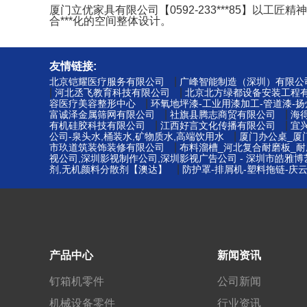
厦门立优家具有限公司【0592-233***85】
合***化的空间整体设计。
友情链接:
|
北京铠耀医疗服务有限公司
广峰智能制造（深圳）有限公
|
|
河北丞飞教育科技有限公司
北京北方绿都设备安装工程
|
容医疗美容整形中心
环氧地坪漆-工业用漆加工-管道漆-
|
|
富诚泽金属筛网有限公司
社旗县腾志商贸有限公司
海
|
|
有机硅胶科技有限公司
江西好言文化传播有限公司
宜
|
公司-泉头水,桶装水,矿物质水,高端饮用水
厦门办公桌_厦
|
市玖道筑装饰装修有限公司
布料溜槽_河北复合耐磨板_耐
视公司,深圳影视制作公司,深圳影视广告公司 - 深圳市皓雅
|
剂,无机颜料分散剂【澳达】
防护罩-排屑机-塑料拖链-庆
产品中心
新闻资讯
钉箱机零件
公司新闻
机械设备零件
行业资讯