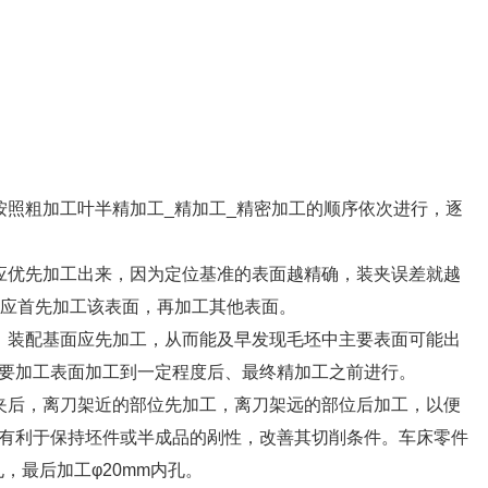
按照粗加工叶半精加工_精加工_精密加工的顺序依次进行，逐
应优先加工出来，因为定位基准的表面越精确，装夹误差就越
以应首先加工该表面，再加工其他表面。
、装配基面应先加工，从而能及早发现毛坯中主要表面可能出
要加工表面加工到一定程度后、最终精加工之前进行。
夹后，离刀架近的部位先加工，离刀架远的部位后加工，以便
有利于保持坯件或半成品的剐性，改善其切削条件。车床零件
，最后加工φ20mm内孔。