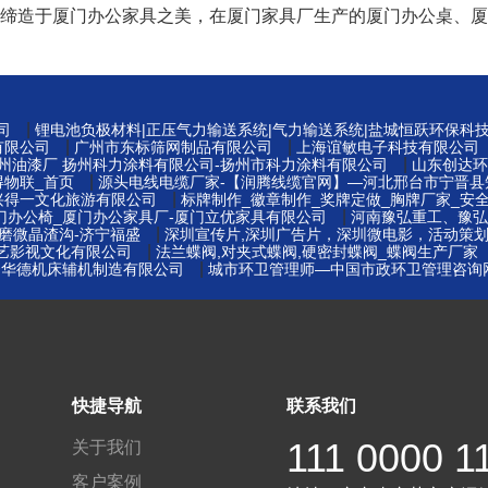
以工匠精神缔造于厦门办公家具之美，在厦门家具厂生产的厦门办公
|
司
锂电池负极材料|正压气力输送系统|气力输送系统|盐城恒跃环保科
|
|
有限公司
广州市东标筛网制品有限公司
上海谊敏电子科技有限公司
|
扬州油漆厂 扬州科力涂料有限公司-扬州市科力涂料有限公司
山东创达环
|
得物联_首页
源头电线电缆厂家-【润腾线缆官网】—河北邢台市宁晋县
|
兴得一文化旅游有限公司
标牌制作_徽章制作_奖牌定做_胸牌厂家_安全
|
门办公椅_厦门办公家具厂-厦门立优家具有限公司
河南豫弘重工、豫弘
|
磨微晶渣沟-济宁福盛
深圳宣传片,深圳广告片，深圳微电影，活动策
|
博艺影视文化有限公司
法兰蝶阀,对夹式蝶阀,硬密封蝶阀_蝶阀生产厂家
|
云华德机床辅机制造有限公司
城市环卫管理师—中国市政环卫管理咨询
快捷导航
联系我们
111 0000 1
关于我们
客户案例