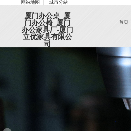
网站地图
|
城市分站
厦门办公桌_厦
门办公椅_厦门
首页
办公家具厂-厦门
立优家具有限公
司