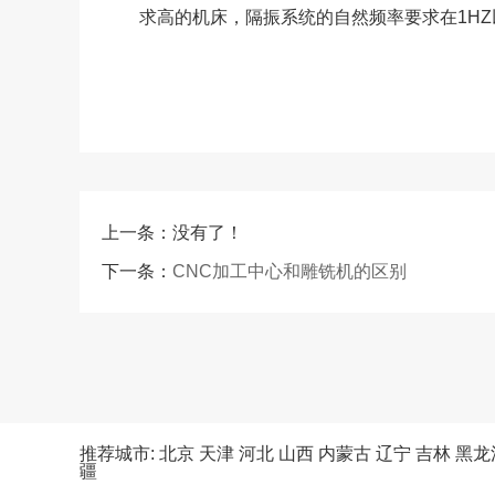
求高的机床，隔振系统的自然频率要求在1HZ
上一条：没有了！
下一条：
CNC加工中心和雕铣机的区别
推荐城市:
北京
天津
河北
山西
内蒙古
辽宁
吉林
黑龙
疆