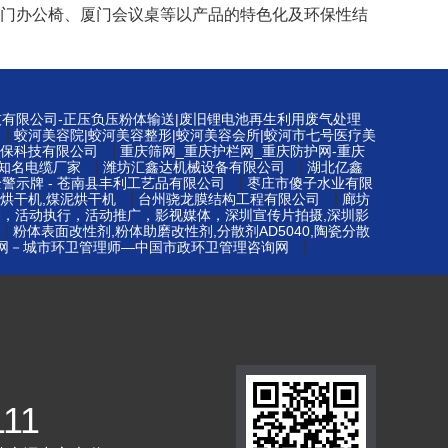
桌、厦门办公椅、厦门会议桌等以产品的特色化及环保性结
技有限公司-正压负压粉体输送|废旧锂电池再生利用废气处理
|
蛟河美容院|蛟河美容整形|蛟河美容会所|蛟河市七号医疗美
|
保科技有限公司
重庆筛网_重庆护栏网_重庆防护网-重庆
|
|
知名电缆厂家
潍坊汇鑫达机械设备有限公司
湖北亿鑫
|
警示牌 - 苍南县丰利工艺品有限公司
枣庄市傻子水业有限
|
|
烘干机,煤泥烘干机
台州骁龙膜结构工程有限公司
廊坊
划，活动执行，活动推广，影视媒体，深圳宣传片拍摄,深圳影
|
粉体表面改性剂,粉体助磨改性剂,分散剂AD5040,陶瓷分散
|
网－城市环卫管理师—中国市政环卫管理咨询网
111