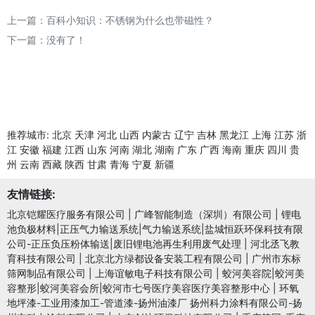
上一篇：
百科小知识：不锈钢为什么也带磁性？
下一篇：没有了！
推荐城市:
北京
天津
河北
山西
内蒙古
辽宁
吉林
黑龙江
上海
江苏
浙
江
安徽
福建
江西
山东
河南
湖北
湖南
广东
广西
海南
重庆
四川
贵
州
云南
西藏
陕西
甘肃
青海
宁夏
新疆
友情链接:
北京铠耀医疗服务有限公司
|
广峰智能制造（深圳）有限公司
|
锂电
池负极材料|正压气力输送系统|气力输送系统|盐城恒跃环保科技有限
公司-正压负压粉体输送|废旧锂电池再生利用废气处理
|
河北丞飞教
育科技有限公司
|
北京北方绿都设备安装工程有限公司
|
广州市东标
筛网制品有限公司
|
上海谊敏电子科技有限公司
|
蛟河美容院|蛟河美
容整形|蛟河美容会所|蛟河市七号医疗美容医疗美容整形中心
|
环氧
地坪漆-工业用漆加工-管道漆-扬州油漆厂 扬州科力涂料有限公司-扬