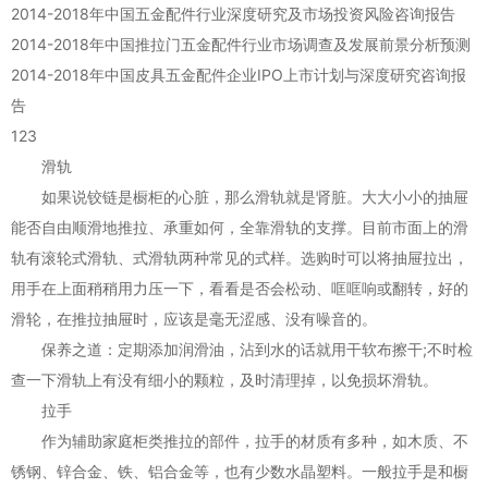
2014-2018年中国五金配件行业深度研究及市场投资风险咨询报告
2014-2018年中国推拉门五金配件行业市场调查及发展前景分析预测
2014-2018年中国皮具五金配件企业IPO上市计划与深度研究咨询报
告
123
滑轨
如果说铰链是橱柜的心脏，那么滑轨就是肾脏。大大小小的抽屉
能否自由顺滑地推拉、承重如何，全靠滑轨的支撑。目前市面上的滑
轨有滚轮式滑轨、式滑轨两种常见的式样。选购时可以将抽屉拉出，
用手在上面稍稍用力压一下，看看是否会松动、哐哐响或翻转，好的
滑轮，在推拉抽屉时，应该是毫无涩感、没有噪音的。
保养之道：定期添加润滑油，沾到水的话就用干软布擦干;不时检
查一下滑轨上有没有细小的颗粒，及时清理掉，以免损坏滑轨。
拉手
作为辅助家庭柜类推拉的部件，拉手的材质有多种，如木质、不
锈钢、锌合金、铁、铝合金等，也有少数水晶塑料。一般拉手是和橱