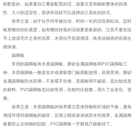
柜配套的，如果要自己重新配置的话，就要注意和橱柜整体的协调
性、大小的适宜性，形状和花纹可以选择自己喜欢的款式。
保养之道：由于拉手经常被拉动，时间一长的话容易松动。定时
检查螺丝的松紧度，如有螺丝掉落的话就要更换新的。注意不要在拉
手上放湿毛巾之类的东西，木质拉手容易潮湿，铁质或铜质的容易生
锈掉漆。
踢脚板
常用的踢脚板有木质踢脚板、磨砂金属踢脚板和PVC踢脚板三
种。木质踢脚板一般是实木或者吸塑门板搭配使用，容易受潮。磨砂
金属踢脚板防水防潮，不发霉不生锈，美观耐用不破损，是比较优质
的材料。PVC踢脚板也比较常用，但相对比较脆，用久了会老化、变
脆。
保养之道：木质踢脚板的保养要注意保持橱柜区域的干燥，避免
潮湿环境对踢脚板的破坏，定期上蜡或者涂抹防水剂保养。金属踢脚
板要防止尖锐物的刮损，PVC踢脚板一开裂就只能换掉了。