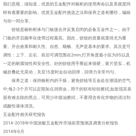
我们忽视，须知道，优质的五金配件对橱柜的使用寿命以及美观度同
样有着重要的影响。优质五金配件挑选之法和保养之道有哪些，编辑
与你一同分享。
铰链是橱柜柜体与门板接合并反复启闭的必备五金件之一。由于
门板的开启频率在使用过程最高。因此，铰链的质量就显得尤为重
要。开合效果和耐久性、自然、顺畅、无声是基本的要求。其次是可
调性：上下、左右、前后可调范围在2mm;打开角度最小应为95以及
一定的耐腐蚀性和安全性。好的铰链用手掰起来很硬，簧片坚实，机
械折叠处无晃动，关至15度时会自动回弹，回弹力非常均匀。
保养之道：保持橱柜内的干燥，避免铰链等五金处在潮湿的空气
中;每2-3个月可以定期加点润滑油，用干的软布轻轻擦拭;如发现其表
面有难去除的黑点，可用少许煤油擦拭，不要用含有化学物的清洁剂
或酸性液体清洗。
五金配件相关研究报告
2014-2018年中国游艇五金配件市场前景预测及调查分析报告
2014年6月