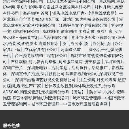
州市科力涂料有限公司
|
山东创达环保科技有限公司
|
重庆筛网_重庆
护栏网_重庆防护网-重庆富诚泽金属筛网有限公司
|
社旗县腾志商贸
有限公司
|
海得物联_首页
|
源头电线电缆厂家-【润腾线缆官网】—
河北邢台市宁晋县知名电缆厂家
|
潍坊汇鑫达机械设备有限公司
|
湖
北亿鑫有机硅胶科技有限公司
|
江西好言文化传播有限公司
|
宜兴得
一文化旅游有限公司
|
标牌制作_徽章制作_奖牌定做_胸牌厂家_安全
警示牌 - 苍南县丰利工艺品有限公司
|
枣庄市傻子水业有限公司-泉头
水,桶装水,矿物质水,高端饮用水
|
厦门办公桌_厦门办公椅_厦门办公
家具厂-厦门立优家具有限公司
|
河南豫弘重工、豫弘烘干机,煤泥烘
干机
|
台州骁龙膜结构工程有限公司
|
廊坊市玖道筑装饰装修有限公
司
|
布料溜槽_河北复合耐磨板_耐磨微晶渣沟-济宁福盛
|
深圳宣传片,
深圳广告片，深圳微电影，活动策划，活动执行，活动推广，影视媒
体，深圳宣传片拍摄,深圳影视公司,深圳影视制作公司,深圳影视广告
公司 - 深圳市皓雅博艺影视文化有限公司
|
法兰蝶阀,对夹式蝶阀,硬密
封蝶阀_蝶阀生产厂家
|
粉体表面改性剂,粉体助磨改性剂,分散剂
AD5040,陶瓷分散剂,无机颜料分散剂【澳达】
|
防护罩-排屑机-塑料
拖链-庆云华德机床辅机制造有限公司
|
城市环卫管理师—中国市政环
卫管理咨询网－城市环卫管理师—中国市政环卫管理咨询网
|
服务热线