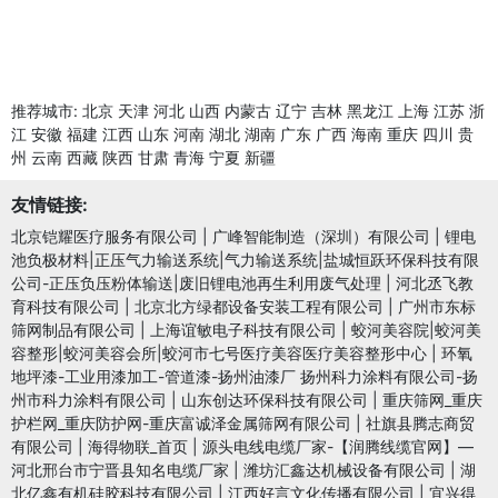
推荐城市:
北京
天津
河北
山西
内蒙古
辽宁
吉林
黑龙江
上海
江苏
浙
江
安徽
福建
江西
山东
河南
湖北
湖南
广东
广西
海南
重庆
四川
贵
州
云南
西藏
陕西
甘肃
青海
宁夏
新疆
友情链接:
北京铠耀医疗服务有限公司
|
广峰智能制造（深圳）有限公司
|
锂电
池负极材料|正压气力输送系统|气力输送系统|盐城恒跃环保科技有限
公司-正压负压粉体输送|废旧锂电池再生利用废气处理
|
河北丞飞教
育科技有限公司
|
北京北方绿都设备安装工程有限公司
|
广州市东标
筛网制品有限公司
|
上海谊敏电子科技有限公司
|
蛟河美容院|蛟河美
容整形|蛟河美容会所|蛟河市七号医疗美容医疗美容整形中心
|
环氧
地坪漆-工业用漆加工-管道漆-扬州油漆厂 扬州科力涂料有限公司-扬
州市科力涂料有限公司
|
山东创达环保科技有限公司
|
重庆筛网_重庆
护栏网_重庆防护网-重庆富诚泽金属筛网有限公司
|
社旗县腾志商贸
有限公司
|
海得物联_首页
|
源头电线电缆厂家-【润腾线缆官网】—
河北邢台市宁晋县知名电缆厂家
|
潍坊汇鑫达机械设备有限公司
|
湖
北亿鑫有机硅胶科技有限公司
|
江西好言文化传播有限公司
|
宜兴得