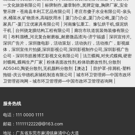
一文化旅游有限公司
|
标牌制作_徽章制作_奖牌定做_胸牌厂家_安全
警示牌 - 苍南县丰利工艺品有限公司
|
枣庄市傻子水业有限公司-泉头
水,桶装水,矿物质水,高端饮用水
|
厦门办公桌_厦门办公椅_厦门办公
家具厂-厦门立优家具有限公司
|
河南豫弘重工、豫弘烘干机,煤泥烘
干机
|
台州骁龙膜结构工程有限公司
|
廊坊市玖道筑装饰装修有限公
司
|
布料溜槽_河北复合耐磨板_耐磨微晶渣沟-济宁福盛
|
深圳宣传片,
深圳广告片，深圳微电影，活动策划，活动执行，活动推广，影视媒
体，深圳宣传片拍摄,深圳影视公司,深圳影视制作公司,深圳影视广告
公司 - 深圳市皓雅博艺影视文化有限公司
|
法兰蝶阀,对夹式蝶阀,硬密
封蝶阀_蝶阀生产厂家
|
粉体表面改性剂,粉体助磨改性剂,分散剂
AD5040,陶瓷分散剂,无机颜料分散剂【澳达】
|
防护罩-排屑机-塑料
拖链-庆云华德机床辅机制造有限公司
|
城市环卫管理师—中国市政环
卫管理咨询网－城市环卫管理师—中国市政环卫管理咨询网
|
服务热线
电话：111 0000 1111
邮箱：1111112222@@163.com
地址：广东省东莞市麻涌镇麻涌中心大道