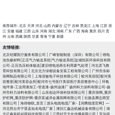
推荐城市:
北京
天津
河北
山西
内蒙古
辽宁
吉林
黑龙江
上海
江苏
浙
江
安徽
福建
江西
山东
河南
湖北
湖南
广东
广西
海南
重庆
四川
贵
州
云南
西藏
陕西
甘肃
青海
宁夏
新疆
友情链接:
北京铠耀医疗服务有限公司
|
广峰智能制造（深圳）有限公司
|
锂电
池负极材料|正压气力输送系统|气力输送系统|盐城恒跃环保科技有限
公司-正压负压粉体输送|废旧锂电池再生利用废气处理
|
河北丞飞教
育科技有限公司
|
北京北方绿都设备安装工程有限公司
|
广州市东标
筛网制品有限公司
|
上海谊敏电子科技有限公司
|
蛟河美容院|蛟河美
容整形|蛟河美容会所|蛟河市七号医疗美容医疗美容整形中心
|
环氧
地坪漆-工业用漆加工-管道漆-扬州油漆厂 扬州科力涂料有限公司-扬
州市科力涂料有限公司
|
山东创达环保科技有限公司
|
重庆筛网_重庆
护栏网_重庆防护网-重庆富诚泽金属筛网有限公司
|
社旗县腾志商贸
有限公司
|
海得物联_首页
|
源头电线电缆厂家-【润腾线缆官网】—
河北邢台市宁晋县知名电缆厂家
|
潍坊汇鑫达机械设备有限公司
|
湖
北亿鑫有机硅胶科技有限公司
|
江西好言文化传播有限公司
|
宜兴得