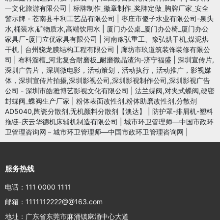
一文化旅游有限公司
|
标牌制作_徽章制作_奖牌定做_胸牌厂家_安全
警示牌 - 苍南县丰利工艺品有限公司
|
枣庄市傻子水业有限公司-泉头
水,桶装水,矿物质水,高端饮用水
|
厦门办公桌_厦门办公椅_厦门办公
家具厂-厦门立优家具有限公司
|
河南豫弘重工、豫弘烘干机,煤泥烘
干机
|
台州骁龙膜结构工程有限公司
|
廊坊市玖道筑装饰装修有限公
司
|
布料溜槽_河北复合耐磨板_耐磨微晶渣沟-济宁福盛
|
深圳宣传片,
深圳广告片，深圳微电影，活动策划，活动执行，活动推广，影视媒
体，深圳宣传片拍摄,深圳影视公司,深圳影视制作公司,深圳影视广告
公司 - 深圳市皓雅博艺影视文化有限公司
|
法兰蝶阀,对夹式蝶阀,硬密
封蝶阀_蝶阀生产厂家
|
粉体表面改性剂,粉体助磨改性剂,分散剂
AD5040,陶瓷分散剂,无机颜料分散剂【澳达】
|
防护罩-排屑机-塑料
拖链-庆云华德机床辅机制造有限公司
|
城市环卫管理师—中国市政环
卫管理咨询网－城市环卫管理师—中国市政环卫管理咨询网
|
服务热线
电话：111 0000 1111
邮箱：1111112222@@163.com
地址：广东省东莞市麻涌镇麻涌中心大道