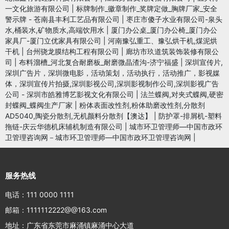
一文化旅游有限公司
|
标牌制作_徽章制作_奖牌定做_胸牌厂家_安全
警示牌 - 苍南县丰利工艺品有限公司
|
枣庄市傻子水业有限公司-泉头
水,桶装水,矿物质水,高端饮用水
|
厦门办公桌_厦门办公椅_厦门办公
家具厂-厦门立优家具有限公司
|
河南豫弘重工、豫弘烘干机,煤泥烘
干机
|
台州骁龙膜结构工程有限公司
|
廊坊市玖道筑装饰装修有限公
司
|
布料溜槽_河北复合耐磨板_耐磨微晶渣沟-济宁福盛
|
深圳宣传片,
深圳广告片，深圳微电影，活动策划，活动执行，活动推广，影视媒
体，深圳宣传片拍摄,深圳影视公司,深圳影视制作公司,深圳影视广告
公司 - 深圳市皓雅博艺影视文化有限公司
|
法兰蝶阀,对夹式蝶阀,硬密
封蝶阀_蝶阀生产厂家
|
粉体表面改性剂,粉体助磨改性剂,分散剂
AD5040,陶瓷分散剂,无机颜料分散剂【澳达】
|
防护罩-排屑机-塑料
拖链-庆云华德机床辅机制造有限公司
|
城市环卫管理师—中国市政环
卫管理咨询网－城市环卫管理师—中国市政环卫管理咨询网
|
服务热线
电话：111 0000 1111
邮箱：1111112222@@163.com
地址：广东省东莞市麻涌镇麻涌中心大道