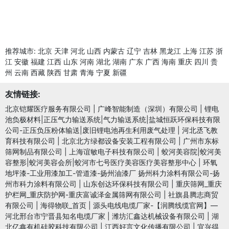
推荐城市:
北京
天津
河北
山西
内蒙古
辽宁
吉林
黑龙江
上海
江苏
浙
江
安徽
福建
江西
山东
河南
湖北
湖南
广东
广西
海南
重庆
四川
贵
州
云南
西藏
陕西
甘肃
青海
宁夏
新疆
友情链接:
北京铠耀医疗服务有限公司
|
广峰智能制造（深圳）有限公司
|
锂电
池负极材料|正压气力输送系统|气力输送系统|盐城恒跃环保科技有限
公司-正压负压粉体输送|废旧锂电池再生利用废气处理
|
河北丞飞教
育科技有限公司
|
北京北方绿都设备安装工程有限公司
|
广州市东标
筛网制品有限公司
|
上海谊敏电子科技有限公司
|
蛟河美容院|蛟河美
容整形|蛟河美容会所|蛟河市七号医疗美容医疗美容整形中心
|
环氧
地坪漆-工业用漆加工-管道漆-扬州油漆厂 扬州科力涂料有限公司-扬
州市科力涂料有限公司
|
山东创达环保科技有限公司
|
重庆筛网_重庆
护栏网_重庆防护网-重庆富诚泽金属筛网有限公司
|
社旗县腾志商贸
有限公司
|
海得物联_首页
|
源头电线电缆厂家-【润腾线缆官网】—
河北邢台市宁晋县知名电缆厂家
|
潍坊汇鑫达机械设备有限公司
|
湖
北亿鑫有机硅胶科技有限公司
|
江西好言文化传播有限公司
|
宜兴得