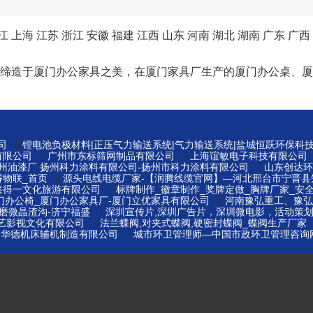
江
上海
江苏
浙江
安徽
福建
江西
山东
河南
湖北
湖南
广东
广西
以工匠精神缔造于厦门办公家具之美，在厦门家具厂生产的厦门办公
|
司
锂电池负极材料|正压气力输送系统|气力输送系统|盐城恒跃环保科
|
|
有限公司
广州市东标筛网制品有限公司
上海谊敏电子科技有限公司
|
扬州油漆厂 扬州科力涂料有限公司-扬州市科力涂料有限公司
山东创达环
|
得物联_首页
源头电线电缆厂家-【润腾线缆官网】—河北邢台市宁晋县
|
兴得一文化旅游有限公司
标牌制作_徽章制作_奖牌定做_胸牌厂家_安全
|
门办公椅_厦门办公家具厂-厦门立优家具有限公司
河南豫弘重工、豫弘
|
磨微晶渣沟-济宁福盛
深圳宣传片,深圳广告片，深圳微电影，活动策
|
博艺影视文化有限公司
法兰蝶阀,对夹式蝶阀,硬密封蝶阀_蝶阀生产厂家
|
云华德机床辅机制造有限公司
城市环卫管理师—中国市政环卫管理咨询