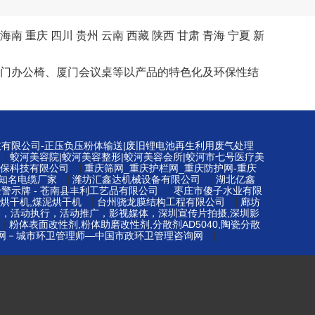
海南
重庆
四川
贵州
云南
西藏
陕西
甘肃
青海
宁夏
新
桌、厦门办公椅、厦门会议桌等以产品的特色化及环保性结
技有限公司-正压负压粉体输送|废旧锂电池再生利用废气处理
|
蛟河美容院|蛟河美容整形|蛟河美容会所|蛟河市七号医疗美
|
保科技有限公司
重庆筛网_重庆护栏网_重庆防护网-重庆
|
|
知名电缆厂家
潍坊汇鑫达机械设备有限公司
湖北亿鑫
|
警示牌 - 苍南县丰利工艺品有限公司
枣庄市傻子水业有限
|
|
烘干机,煤泥烘干机
台州骁龙膜结构工程有限公司
廊坊
划，活动执行，活动推广，影视媒体，深圳宣传片拍摄,深圳影
|
粉体表面改性剂,粉体助磨改性剂,分散剂AD5040,陶瓷分散
|
网－城市环卫管理师—中国市政环卫管理咨询网