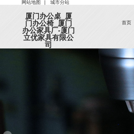
网站地图
|
城市分站
厦门办公桌_厦
门办公椅_厦门
首页
办公家具厂-厦门
立优家具有限公
司