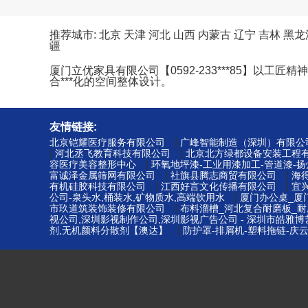
推荐城市:
北京
天津
河北
山西
内蒙古
辽宁
吉林
黑龙
疆
厦门立优家具有限公司【0592-233***85】
合***化的空间整体设计。
友情链接:
|
北京铠耀医疗服务有限公司
广峰智能制造（深圳）有限公
|
|
河北丞飞教育科技有限公司
北京北方绿都设备安装工程
|
容医疗美容整形中心
环氧地坪漆-工业用漆加工-管道漆-
|
|
富诚泽金属筛网有限公司
社旗县腾志商贸有限公司
海
|
|
有机硅胶科技有限公司
江西好言文化传播有限公司
宜
|
公司-泉头水,桶装水,矿物质水,高端饮用水
厦门办公桌_厦
|
市玖道筑装饰装修有限公司
布料溜槽_河北复合耐磨板_耐
视公司,深圳影视制作公司,深圳影视广告公司 - 深圳市皓雅
|
剂,无机颜料分散剂【澳达】
防护罩-排屑机-塑料拖链-庆