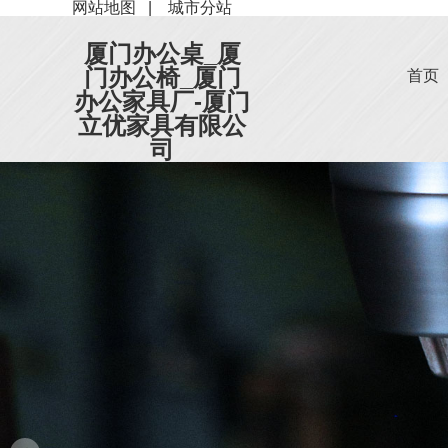
网站地图
|
城市分站
厦门办公桌_厦
门办公椅_厦门
首页
办公家具厂-厦门
立优家具有限公
司