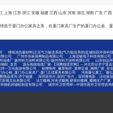
江
上海
江苏
浙江
安徽
福建
江西
山东
河南
湖北
湖南
广东
广西
以工匠精神缔造于厦门办公家具之美，在厦门家具厂生产的厦门办公
|
司
锂电池负极材料|正压气力输送系统|气力输送系统|盐城恒跃环保科
|
|
有限公司
广州市东标筛网制品有限公司
上海谊敏电子科技有限公司
|
扬州油漆厂 扬州科力涂料有限公司-扬州市科力涂料有限公司
山东创达环
|
得物联_首页
源头电线电缆厂家-【润腾线缆官网】—河北邢台市宁晋县
|
兴得一文化旅游有限公司
标牌制作_徽章制作_奖牌定做_胸牌厂家_安全
|
门办公椅_厦门办公家具厂-厦门立优家具有限公司
河南豫弘重工、豫弘
|
磨微晶渣沟-济宁福盛
深圳宣传片,深圳广告片，深圳微电影，活动策
|
博艺影视文化有限公司
法兰蝶阀,对夹式蝶阀,硬密封蝶阀_蝶阀生产厂家
|
云华德机床辅机制造有限公司
城市环卫管理师—中国市政环卫管理咨询