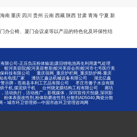
海南
重庆
四川
贵州
云南
西藏
陕西
甘肃
青海
宁夏
新
桌、厦门办公椅、厦门会议桌等以产品的特色化及环保性结
技有限公司-正压负压粉体输送|废旧锂电池再生利用废气处理
|
蛟河美容院|蛟河美容整形|蛟河美容会所|蛟河市七号医疗美
|
保科技有限公司
重庆筛网_重庆护栏网_重庆防护网-重庆
|
|
知名电缆厂家
潍坊汇鑫达机械设备有限公司
湖北亿鑫
|
警示牌 - 苍南县丰利工艺品有限公司
枣庄市傻子水业有限
|
|
烘干机,煤泥烘干机
台州骁龙膜结构工程有限公司
廊坊
划，活动执行，活动推广，影视媒体，深圳宣传片拍摄,深圳影
|
粉体表面改性剂,粉体助磨改性剂,分散剂AD5040,陶瓷分散
|
网－城市环卫管理师—中国市政环卫管理咨询网