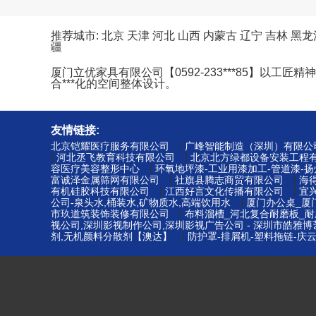
推荐城市:
北京
天津
河北
山西
内蒙古
辽宁
吉林
黑龙
疆
厦门立优家具有限公司【0592-233***85】
合***化的空间整体设计。
友情链接:
|
北京铠耀医疗服务有限公司
广峰智能制造（深圳）有限公
|
|
河北丞飞教育科技有限公司
北京北方绿都设备安装工程
|
容医疗美容整形中心
环氧地坪漆-工业用漆加工-管道漆-
|
|
富诚泽金属筛网有限公司
社旗县腾志商贸有限公司
海
|
|
有机硅胶科技有限公司
江西好言文化传播有限公司
宜
|
公司-泉头水,桶装水,矿物质水,高端饮用水
厦门办公桌_厦
|
市玖道筑装饰装修有限公司
布料溜槽_河北复合耐磨板_耐
视公司,深圳影视制作公司,深圳影视广告公司 - 深圳市皓雅
|
剂,无机颜料分散剂【澳达】
防护罩-排屑机-塑料拖链-庆