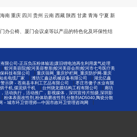
海南
重庆
四川
贵州
云南
西藏
陕西
甘肃
青海
宁夏
新
桌、厦门办公椅、厦门会议桌等以产品的特色化及环保性结
技有限公司-正压负压粉体输送|废旧锂电池再生利用废气处理
|
蛟河美容院|蛟河美容整形|蛟河美容会所|蛟河市七号医疗美
|
保科技有限公司
重庆筛网_重庆护栏网_重庆防护网-重庆
|
|
知名电缆厂家
潍坊汇鑫达机械设备有限公司
湖北亿鑫
|
警示牌 - 苍南县丰利工艺品有限公司
枣庄市傻子水业有限
|
|
烘干机,煤泥烘干机
台州骁龙膜结构工程有限公司
廊坊
划，活动执行，活动推广，影视媒体，深圳宣传片拍摄,深圳影
|
粉体表面改性剂,粉体助磨改性剂,分散剂AD5040,陶瓷分散
|
网－城市环卫管理师—中国市政环卫管理咨询网