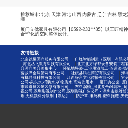
推荐城市:
北京
天津
河北
山西
内蒙古
辽宁
吉林
黑龙
疆
厦门立优家具有限公司【0592-233***85】
合***化的空间整体设计。
友情链接:
|
北京铠耀医疗服务有限公司
广峰智能制造（深圳）有限公
|
|
河北丞飞教育科技有限公司
北京北方绿都设备安装工程
|
容医疗美容整形中心
环氧地坪漆-工业用漆加工-管道漆-
|
|
富诚泽金属筛网有限公司
社旗县腾志商贸有限公司
海
|
|
有机硅胶科技有限公司
江西好言文化传播有限公司
宜
|
公司-泉头水,桶装水,矿物质水,高端饮用水
厦门办公桌_厦
|
市玖道筑装饰装修有限公司
布料溜槽_河北复合耐磨板_耐
视公司,深圳影视制作公司,深圳影视广告公司 - 深圳市皓雅
|
剂,无机颜料分散剂【澳达】
防护罩-排屑机-塑料拖链-庆