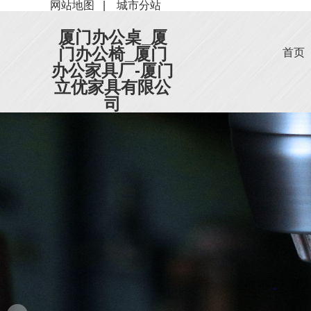
网站地图
|
城市分站
厦门办公桌_厦
门办公椅_厦门
首页
办公家具厂-厦门
立优家具有限公
司