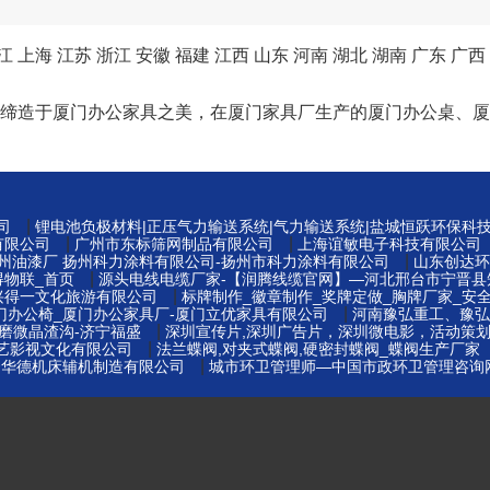
江
上海
江苏
浙江
安徽
福建
江西
山东
河南
湖北
湖南
广东
广西
以工匠精神缔造于厦门办公家具之美，在厦门家具厂生产的厦门办公
|
司
锂电池负极材料|正压气力输送系统|气力输送系统|盐城恒跃环保科
|
|
有限公司
广州市东标筛网制品有限公司
上海谊敏电子科技有限公司
|
扬州油漆厂 扬州科力涂料有限公司-扬州市科力涂料有限公司
山东创达环
|
得物联_首页
源头电线电缆厂家-【润腾线缆官网】—河北邢台市宁晋县
|
兴得一文化旅游有限公司
标牌制作_徽章制作_奖牌定做_胸牌厂家_安全
|
门办公椅_厦门办公家具厂-厦门立优家具有限公司
河南豫弘重工、豫弘
|
磨微晶渣沟-济宁福盛
深圳宣传片,深圳广告片，深圳微电影，活动策
|
博艺影视文化有限公司
法兰蝶阀,对夹式蝶阀,硬密封蝶阀_蝶阀生产厂家
|
云华德机床辅机制造有限公司
城市环卫管理师—中国市政环卫管理咨询