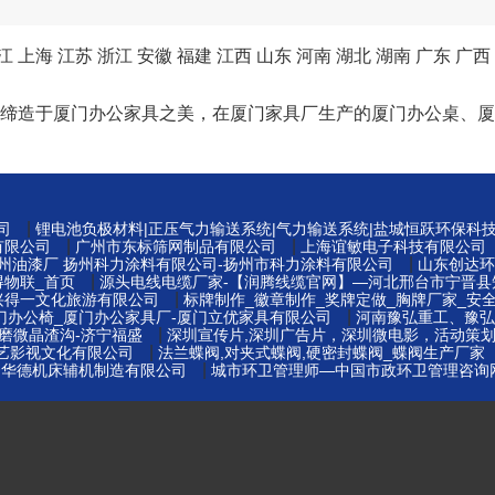
江
上海
江苏
浙江
安徽
福建
江西
山东
河南
湖北
湖南
广东
广西
以工匠精神缔造于厦门办公家具之美，在厦门家具厂生产的厦门办公
|
司
锂电池负极材料|正压气力输送系统|气力输送系统|盐城恒跃环保科
|
|
有限公司
广州市东标筛网制品有限公司
上海谊敏电子科技有限公司
|
扬州油漆厂 扬州科力涂料有限公司-扬州市科力涂料有限公司
山东创达环
|
得物联_首页
源头电线电缆厂家-【润腾线缆官网】—河北邢台市宁晋县
|
兴得一文化旅游有限公司
标牌制作_徽章制作_奖牌定做_胸牌厂家_安全
|
门办公椅_厦门办公家具厂-厦门立优家具有限公司
河南豫弘重工、豫弘
|
磨微晶渣沟-济宁福盛
深圳宣传片,深圳广告片，深圳微电影，活动策
|
博艺影视文化有限公司
法兰蝶阀,对夹式蝶阀,硬密封蝶阀_蝶阀生产厂家
|
云华德机床辅机制造有限公司
城市环卫管理师—中国市政环卫管理咨询