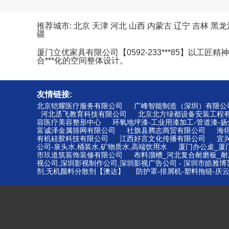
推荐城市:
北京
天津
河北
山西
内蒙古
辽宁
吉林
黑龙
疆
厦门立优家具有限公司【0592-233***85】
合***化的空间整体设计。
友情链接:
|
北京铠耀医疗服务有限公司
广峰智能制造（深圳）有限公
|
|
河北丞飞教育科技有限公司
北京北方绿都设备安装工程
|
容医疗美容整形中心
环氧地坪漆-工业用漆加工-管道漆-
|
|
富诚泽金属筛网有限公司
社旗县腾志商贸有限公司
海
|
|
有机硅胶科技有限公司
江西好言文化传播有限公司
宜
|
公司-泉头水,桶装水,矿物质水,高端饮用水
厦门办公桌_厦
|
市玖道筑装饰装修有限公司
布料溜槽_河北复合耐磨板_耐
视公司,深圳影视制作公司,深圳影视广告公司 - 深圳市皓雅
|
剂,无机颜料分散剂【澳达】
防护罩-排屑机-塑料拖链-庆