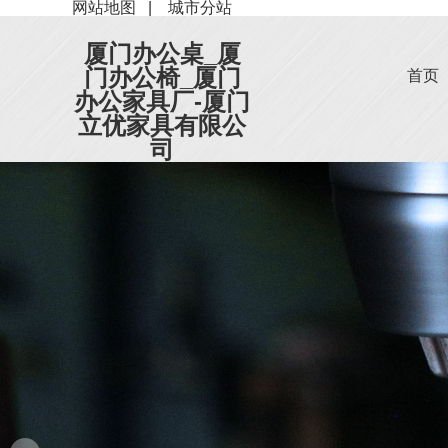
网站地图
|
城市分站
厦门办公桌_厦
门办公椅_厦门
首页
办公家具厂-厦门
立优家具有限公
司