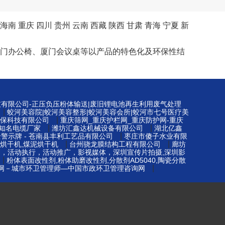
海南
重庆
四川
贵州
云南
西藏
陕西
甘肃
青海
宁夏
新
桌、厦门办公椅、厦门会议桌等以产品的特色化及环保性结
技有限公司-正压负压粉体输送|废旧锂电池再生利用废气处理
|
蛟河美容院|蛟河美容整形|蛟河美容会所|蛟河市七号医疗美
|
保科技有限公司
重庆筛网_重庆护栏网_重庆防护网-重庆
|
|
知名电缆厂家
潍坊汇鑫达机械设备有限公司
湖北亿鑫
|
警示牌 - 苍南县丰利工艺品有限公司
枣庄市傻子水业有限
|
|
烘干机,煤泥烘干机
台州骁龙膜结构工程有限公司
廊坊
划，活动执行，活动推广，影视媒体，深圳宣传片拍摄,深圳影
|
粉体表面改性剂,粉体助磨改性剂,分散剂AD5040,陶瓷分散
|
网－城市环卫管理师—中国市政环卫管理咨询网