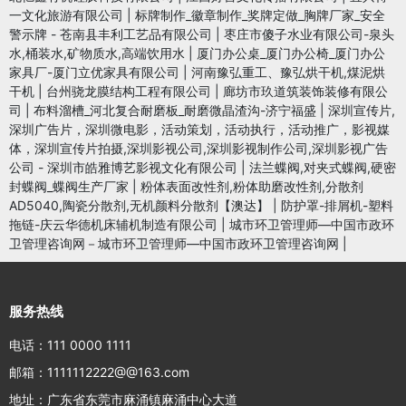
一文化旅游有限公司
|
标牌制作_徽章制作_奖牌定做_胸牌厂家_安全
警示牌 - 苍南县丰利工艺品有限公司
|
枣庄市傻子水业有限公司-泉头
水,桶装水,矿物质水,高端饮用水
|
厦门办公桌_厦门办公椅_厦门办公
家具厂-厦门立优家具有限公司
|
河南豫弘重工、豫弘烘干机,煤泥烘
干机
|
台州骁龙膜结构工程有限公司
|
廊坊市玖道筑装饰装修有限公
司
|
布料溜槽_河北复合耐磨板_耐磨微晶渣沟-济宁福盛
|
深圳宣传片,
深圳广告片，深圳微电影，活动策划，活动执行，活动推广，影视媒
体，深圳宣传片拍摄,深圳影视公司,深圳影视制作公司,深圳影视广告
公司 - 深圳市皓雅博艺影视文化有限公司
|
法兰蝶阀,对夹式蝶阀,硬密
封蝶阀_蝶阀生产厂家
|
粉体表面改性剂,粉体助磨改性剂,分散剂
AD5040,陶瓷分散剂,无机颜料分散剂【澳达】
|
防护罩-排屑机-塑料
拖链-庆云华德机床辅机制造有限公司
|
城市环卫管理师—中国市政环
卫管理咨询网－城市环卫管理师—中国市政环卫管理咨询网
|
服务热线
电话：111 0000 1111
邮箱：1111112222@@163.com
地址：广东省东莞市麻涌镇麻涌中心大道