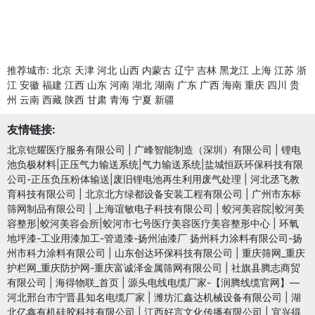
推荐城市:
北京
天津
河北
山西
内蒙古
辽宁
吉林
黑龙江
上海
江苏
浙
江
安徽
福建
江西
山东
河南
湖北
湖南
广东
广西
海南
重庆
四川
贵
州
云南
西藏
陕西
甘肃
青海
宁夏
新疆
友情链接:
北京铠耀医疗服务有限公司
|
广峰智能制造（深圳）有限公司
|
锂电
池负极材料|正压气力输送系统|气力输送系统|盐城恒跃环保科技有限
公司-正压负压粉体输送|废旧锂电池再生利用废气处理
|
河北丞飞教
育科技有限公司
|
北京北方绿都设备安装工程有限公司
|
广州市东标
筛网制品有限公司
|
上海谊敏电子科技有限公司
|
蛟河美容院|蛟河美
容整形|蛟河美容会所|蛟河市七号医疗美容医疗美容整形中心
|
环氧
地坪漆-工业用漆加工-管道漆-扬州油漆厂 扬州科力涂料有限公司-扬
州市科力涂料有限公司
|
山东创达环保科技有限公司
|
重庆筛网_重庆
护栏网_重庆防护网-重庆富诚泽金属筛网有限公司
|
社旗县腾志商贸
有限公司
|
海得物联_首页
|
源头电线电缆厂家-【润腾线缆官网】—
河北邢台市宁晋县知名电缆厂家
|
潍坊汇鑫达机械设备有限公司
|
湖
北亿鑫有机硅胶科技有限公司
|
江西好言文化传播有限公司
|
宜兴得