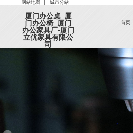
网站地图
|
城市分站
厦门办公桌_厦
门办公椅_厦门
首页
办公家具厂-厦门
立优家具有限公
司