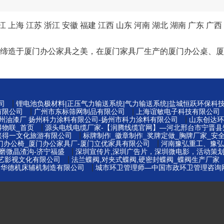
江
上海
江苏
浙江
安徽
福建
江西
山东
河南
湖北
湖南
广东
广西
以工匠精神缔造于厦门办公家具之美，在厦门家具厂生产的厦门办公
|
司
锂电池负极材料|正压气力输送系统|气力输送系统|盐城恒跃环保科
|
|
有限公司
广州市东标筛网制品有限公司
上海谊敏电子科技有限公司
|
扬州油漆厂 扬州科力涂料有限公司-扬州市科力涂料有限公司
山东创达环
|
得物联_首页
源头电线电缆厂家-【润腾线缆官网】—河北邢台市宁晋县
|
兴得一文化旅游有限公司
标牌制作_徽章制作_奖牌定做_胸牌厂家_安全
|
门办公椅_厦门办公家具厂-厦门立优家具有限公司
河南豫弘重工、豫弘
|
磨微晶渣沟-济宁福盛
深圳宣传片,深圳广告片，深圳微电影，活动策
|
博艺影视文化有限公司
法兰蝶阀,对夹式蝶阀,硬密封蝶阀_蝶阀生产厂家
|
云华德机床辅机制造有限公司
城市环卫管理师—中国市政环卫管理咨询