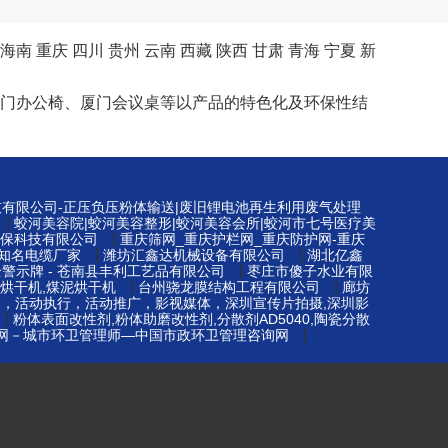
海南
重庆
四川
贵州
云南
西藏
陕西
甘肃
青海
宁夏
新
桌、厦门办公椅、厦门会议桌等以产品的特色化及环保性结
技有限公司-正压负压粉体输送|废旧锂电池再生利用废气处理
|
蛟河美容院|蛟河美容整形|蛟河美容会所|蛟河市七号医疗美
|
保科技有限公司
重庆筛网_重庆护栏网_重庆防护网-重庆
|
|
知名电缆厂家
潍坊汇鑫达机械设备有限公司
湖北亿鑫
|
警示牌 - 苍南县丰利工艺品有限公司
枣庄市傻子水业有限
|
|
烘干机,煤泥烘干机
台州骁龙膜结构工程有限公司
廊坊
划，活动执行，活动推广，影视媒体，深圳宣传片拍摄,深圳影
|
粉体表面改性剂,粉体助磨改性剂,分散剂AD5040,陶瓷分散
|
网－城市环卫管理师—中国市政环卫管理咨询网