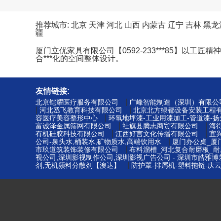
推荐城市:
北京
天津
河北
山西
内蒙古
辽宁
吉林
黑龙
疆
厦门立优家具有限公司【0592-233***85】
合***化的空间整体设计。
友情链接:
|
北京铠耀医疗服务有限公司
广峰智能制造（深圳）有限公
|
|
河北丞飞教育科技有限公司
北京北方绿都设备安装工程
|
容医疗美容整形中心
环氧地坪漆-工业用漆加工-管道漆-
|
|
富诚泽金属筛网有限公司
社旗县腾志商贸有限公司
海
|
|
有机硅胶科技有限公司
江西好言文化传播有限公司
宜
|
公司-泉头水,桶装水,矿物质水,高端饮用水
厦门办公桌_厦
|
市玖道筑装饰装修有限公司
布料溜槽_河北复合耐磨板_耐
视公司,深圳影视制作公司,深圳影视广告公司 - 深圳市皓雅
|
剂,无机颜料分散剂【澳达】
防护罩-排屑机-塑料拖链-庆