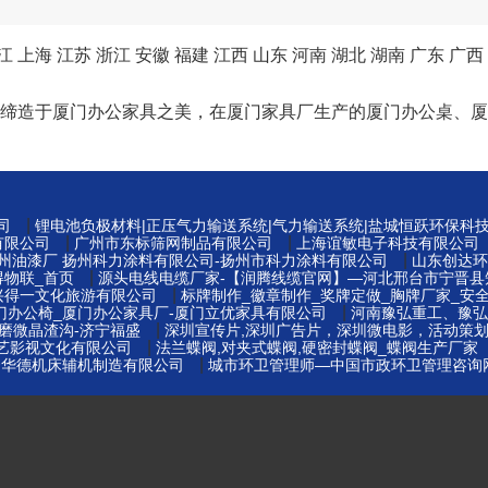
江
上海
江苏
浙江
安徽
福建
江西
山东
河南
湖北
湖南
广东
广西
以工匠精神缔造于厦门办公家具之美，在厦门家具厂生产的厦门办公
|
司
锂电池负极材料|正压气力输送系统|气力输送系统|盐城恒跃环保科
|
|
有限公司
广州市东标筛网制品有限公司
上海谊敏电子科技有限公司
|
扬州油漆厂 扬州科力涂料有限公司-扬州市科力涂料有限公司
山东创达环
|
得物联_首页
源头电线电缆厂家-【润腾线缆官网】—河北邢台市宁晋县
|
兴得一文化旅游有限公司
标牌制作_徽章制作_奖牌定做_胸牌厂家_安全
|
门办公椅_厦门办公家具厂-厦门立优家具有限公司
河南豫弘重工、豫弘
|
磨微晶渣沟-济宁福盛
深圳宣传片,深圳广告片，深圳微电影，活动策
|
博艺影视文化有限公司
法兰蝶阀,对夹式蝶阀,硬密封蝶阀_蝶阀生产厂家
|
云华德机床辅机制造有限公司
城市环卫管理师—中国市政环卫管理咨询