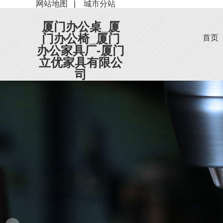
网站地图
|
城市分站
厦门办公桌_厦
门办公椅_厦门
首页
办公家具厂-厦门
立优家具有限公
司