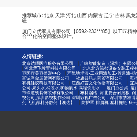
推荐城市:
北京
天津
河北
山西
内蒙古
辽宁
吉林
黑龙
疆
厦门立优家具有限公司【0592-233***85】
合***化的空间整体设计。
友情链接:
|
北京铠耀医疗服务有限公司
广峰智能制造（深圳）有限公
|
|
河北丞飞教育科技有限公司
北京北方绿都设备安装工程
|
容医疗美容整形中心
环氧地坪漆-工业用漆加工-管道漆-
|
|
富诚泽金属筛网有限公司
社旗县腾志商贸有限公司
海
|
|
有机硅胶科技有限公司
江西好言文化传播有限公司
宜
|
公司-泉头水,桶装水,矿物质水,高端饮用水
厦门办公桌_厦
|
市玖道筑装饰装修有限公司
布料溜槽_河北复合耐磨板_耐
视公司,深圳影视制作公司,深圳影视广告公司 - 深圳市皓雅
|
剂,无机颜料分散剂【澳达】
防护罩-排屑机-塑料拖链-庆