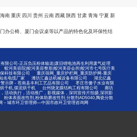
海南
重庆
四川
贵州
云南
西藏
陕西
甘肃
青海
宁夏
新
桌、厦门办公椅、厦门会议桌等以产品的特色化及环保性结
技有限公司-正压负压粉体输送|废旧锂电池再生利用废气处理
|
蛟河美容院|蛟河美容整形|蛟河美容会所|蛟河市七号医疗美
|
保科技有限公司
重庆筛网_重庆护栏网_重庆防护网-重庆
|
|
知名电缆厂家
潍坊汇鑫达机械设备有限公司
湖北亿鑫
|
警示牌 - 苍南县丰利工艺品有限公司
枣庄市傻子水业有限
|
|
烘干机,煤泥烘干机
台州骁龙膜结构工程有限公司
廊坊
划，活动执行，活动推广，影视媒体，深圳宣传片拍摄,深圳影
|
粉体表面改性剂,粉体助磨改性剂,分散剂AD5040,陶瓷分散
|
网－城市环卫管理师—中国市政环卫管理咨询网